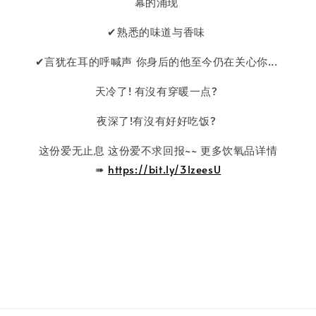
幕的涌现
✔熟悉的味道与香味
✔言犹在耳的呼喊声 你身后的他至今仍在关心你...
天冷了! 有沒有穿暖一点?
夜深了!有沒有好好吃饭?
这份爱无止息 这份爱不求回报~~ 更多饮氧品详情
➠
https://bit.ly/3lzeesU