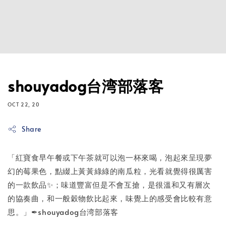
shouyadog台湾部落客
OCT 22, 20
Share
「紅寶食早午餐或下午茶就可以泡一杯來喝，泡起來呈現夢
幻的莓果色，點綴上黃黃綠綠的南瓜粒，光看就覺得很厲害
的一款飲品✨；味道豐富但是不會互搶，是很溫和又有層次
的協奏曲，和一般穀物飲比起來，味覺上的感受會比較有意
思。」✒shouyadog台湾部落客