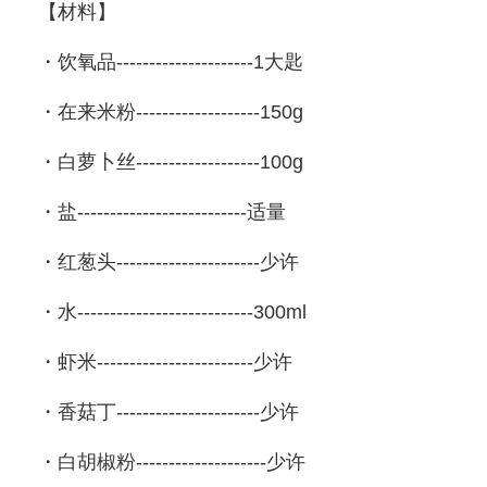
【材料】
・饮氧品---------------------1大匙
・在来米粉-------------------150g
・白萝卜丝-------------------100g
・盐--------------------------适量
・红葱头
----------------------少许
・水---------------------------300ml
・虾米------------------------少许
・香菇丁----------------------少许
・白胡椒粉--------------------少许