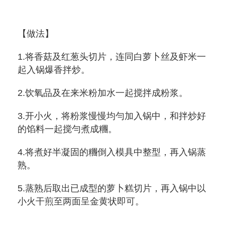
【做法】
1.将香菇及红葱头切片，连同白萝卜丝及
虾米
一
起入锅爆香拌炒。
2.饮氧品及在来米粉加水一起搅拌成粉浆
。
3.开小火，将粉浆慢慢均勻加入锅中，和拌炒好
的馅料一起搅勻煮成糰。
4.将煮好半凝固的糰倒入模具中整型，再入锅
蒸
熟
。
5.
蒸熟后取出已成型的萝卜
糕切片，再入锅中以
小火干煎至两面呈金黄状即可。