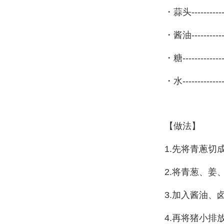
・蒜头------------
・酱油-------------
・糖---------------
・水---------------
【做法】
1.先将青蔥切
2.将
青葱、姜
3.加入酱油
、
4.再将猪小排