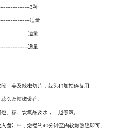
----------------3颗
---------------
适量
---------------
适量
---------------
适量
成段，姜
及
辣椒
切片，蒜头
稍加拍碎备用。
、蒜头
及
辣椒爆香。
卤
包、
糖、饮氧品
及水，一起煮滾
。
放入卤汁中，燉煮约40分钟至肉软嫩熟透即可。