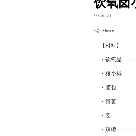
饮氧卤
FEB 01, 23
Share
【材料】
・饮氧品----------
・猪小排----------
・卤包------------
・青葱-------------
・姜---------------
・辣椒------------