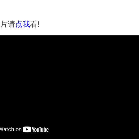
影片请
点我
看!